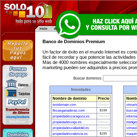
Banco de Dominios Premium
Un factor de éxito en el mundo Internet es con
fácil de recordar y que potencie las actividade
Más de 4000 nombres especialmente seleccion
marketing pueden ser adquiridos a precios pro
Buscar dominios:
Novedades
Nombre de dominio
Precio
Nombr
testdomain.com
Ofertar!
vinoar
fincasganaderas.com
$199
busca
propiedadeszaragoza.es
Ofertar!
inform
propiedadesvigo.es
Ofertar!
inteli
propiedadesvalladolid.es
Ofertar!
ventas
propiedadesvalencia.es
$295
maquin