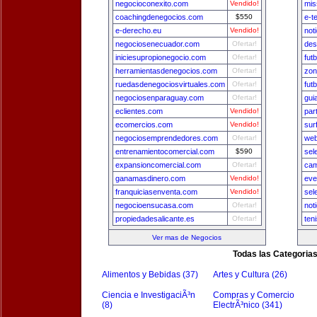
negocioconexito.com
Vendido!
mis
coachingdenegocios.com
$550
e-t
e-derecho.eu
Vendido!
not
negociosenecuador.com
Ofertar!
des
iniciesupropionegocio.com
Ofertar!
fut
herramientasdenegocios.com
Ofertar!
zon
ruedasdenegociosvirtuales.com
Ofertar!
fut
negociosenparaguay.com
Ofertar!
gui
eclientes.com
Vendido!
par
ecomercios.com
Vendido!
sur
negociosemprendedores.com
Ofertar!
web
entrenamientocomercial.com
$590
sel
expansioncomercial.com
Ofertar!
cam
ganamasdinero.com
Vendido!
eve
franquiciasenventa.com
Vendido!
sel
negocioensucasa.com
Ofertar!
not
propiedadesalicante.es
Ofertar!
ten
Ver mas de Negocios
Todas las Categoria
Alimentos y Bebidas (37)
Artes y Cultura (26)
Ciencia e InvestigaciÃ³n
Compras y Comercio
(8)
ElectrÃ³nico (341)