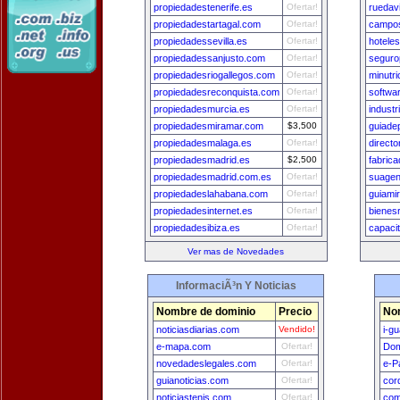
propiedadestenerife.es
Ofertar!
ruedav
propiedadestartagal.com
Ofertar!
campos
propiedadessevilla.es
Ofertar!
hotele
propiedadessanjusto.com
Ofertar!
segur
propiedadesriogallegos.com
Ofertar!
minutri
propiedadesreconquista.com
Ofertar!
softwa
propiedadesmurcia.es
Ofertar!
indust
propiedadesmiramar.com
$3,500
guiade
propiedadesmalaga.es
Ofertar!
directo
propiedadesmadrid.es
$2,500
fabrica
propiedadesmadrid.com.es
Ofertar!
suagen
propiedadeslahabana.com
Ofertar!
guiami
propiedadesinternet.es
Ofertar!
bienes
propiedadesibiza.es
Ofertar!
capaci
Ver mas de Novedades
InformaciÃ³n Y Noticias
Nombre de dominio
Precio
No
noticiasdiarias.com
Vendido!
i-g
e-mapa.com
Ofertar!
Dom
novedadeslegales.com
Ofertar!
e-P
guianoticias.com
Ofertar!
cor
noticiastenis.com
Ofertar!
com