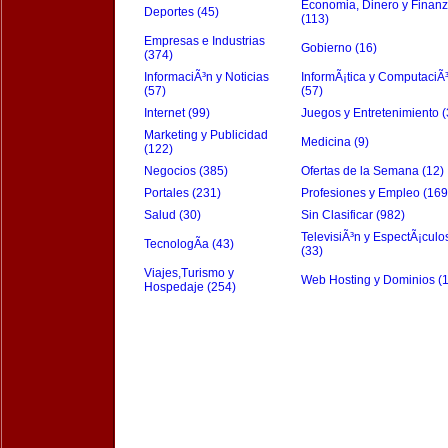
Economia, Dinero y Finan
Deportes (45)
(113)
Empresas e Industrias
Gobierno (16)
(374)
InformaciÃ³n y Noticias
InformÃ¡tica y ComputaciÃ
(57)
(57)
Internet (99)
Juegos y Entretenimiento (
Marketing y Publicidad
Medicina (9)
(122)
Negocios (385)
Ofertas de la Semana (12)
Portales (231)
Profesiones y Empleo (169
Salud (30)
Sin Clasificar (982)
TelevisiÃ³n y EspectÃ¡culo
TecnologÃ­a (43)
(33)
Viajes,Turismo y
Web Hosting y Dominios (
Hospedaje (254)