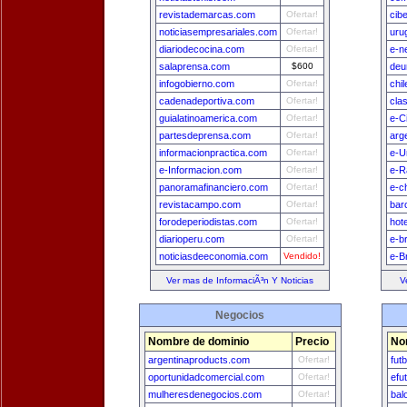
revistademarcas.com
Ofertar!
cib
noticiasempresariales.com
Ofertar!
uru
diariodecocina.com
Ofertar!
e-n
salaprensa.com
$600
deu
infogobierno.com
Ofertar!
chi
cadenadeportiva.com
Ofertar!
cla
guialatinoamerica.com
Ofertar!
e-C
partesdeprensa.com
Ofertar!
arg
informacionpractica.com
Ofertar!
e-U
e-Informacion.com
Ofertar!
e-R
panoramafinanciero.com
Ofertar!
e-c
revistacampo.com
Ofertar!
bar
forodeperiodistas.com
Ofertar!
hot
diarioperu.com
Ofertar!
e-b
noticiasdeeconomia.com
Vendido!
e-Br
Ver mas de InformaciÃ³n Y Noticias
V
Negocios
Nombre de dominio
Precio
No
argentinaproducts.com
Ofertar!
fut
oportunidadcomercial.com
Ofertar!
efu
mulheresdenegocios.com
Ofertar!
bal