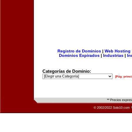
Registro de Dominios
|
Web Hosting
Dominios Expirados
|
Industrias
|
In
Categorías de Dominio:
[Pág. princi
** Precios expre
© 2002/2022 Solo10.com