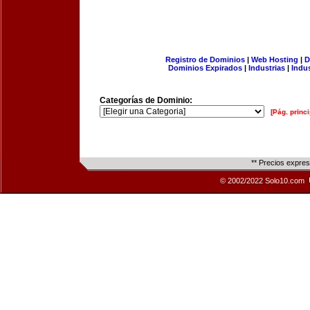
Registro de Dominios
|
Web Hosting
|
D
Dominios Expirados
|
Industrias
|
Indu
Categorías de Dominio:
[Pág. princi
** Precios expre
© 2002/2022 Solo10.com