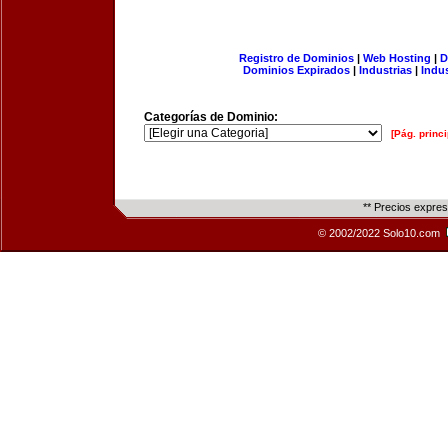
Registro de Dominios
|
Web Hosting
|
D
Dominios Expirados
|
Industrias
|
Indu
Categorías de Dominio:
[Pág. princi
** Precios expre
© 2002/2022 Solo10.com