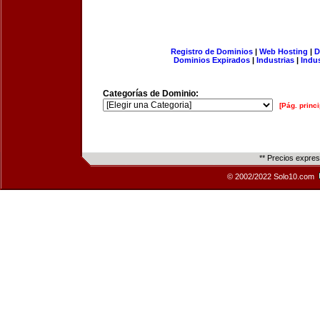
Registro de Dominios
|
Web Hosting
|
D
Dominios Expirados
|
Industrias
|
Indu
Categorías de Dominio:
[Pág. princi
** Precios expre
© 2002/2022 Solo10.com