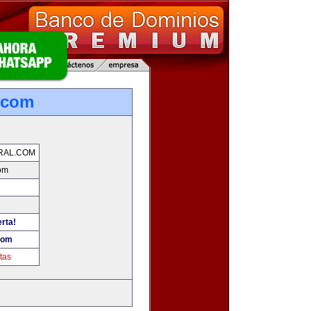
.com
RAL.COM
om
erta!
com
tas