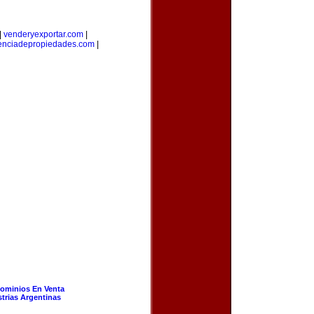
|
venderyexportar.com
|
enciadepropiedades.com
|
ominios En Venta
strias Argentinas