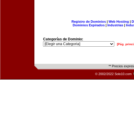
Registro de Dominios
|
Web Hosting
|
D
Dominios Expirados
|
Industrias
|
Indu
Categorías de Dominio:
[Pág. princi
** Precios expre
© 2002/2022 Solo10.com