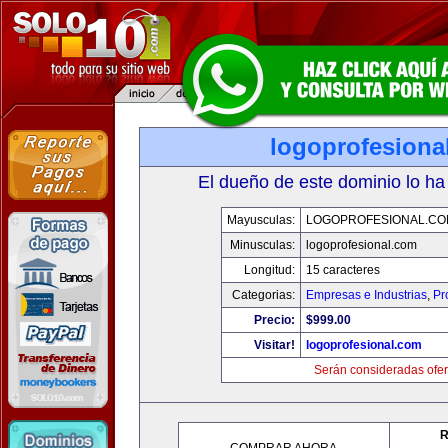
logoprofesiona
El dueño de este dominio lo ha
Mayusculas:
LOGOPROFESIONAL.CO
Minusculas:
logoprofesional.com
Longitud:
15 caracteres
Categorias:
Empresas e Industrias
,
Pr
Precio:
$999.00
Visitar!
logoprofesional.com
Serán consideradas ofer
R