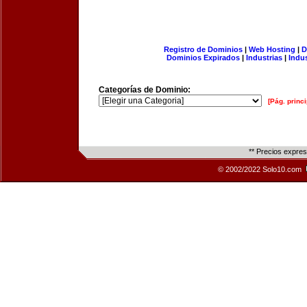
Registro de Dominios
|
Web Hosting
|
D
Dominios Expirados
|
Industrias
|
Indu
Categorías de Dominio:
[Pág. princi
** Precios expre
© 2002/2022 Solo10.com