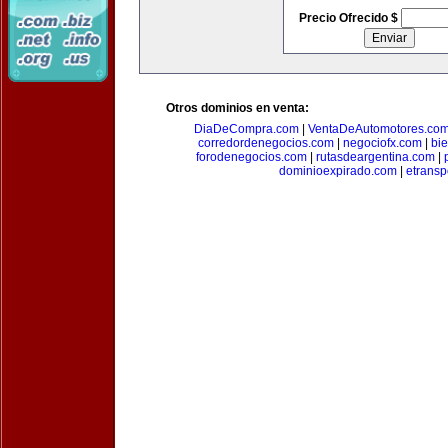
Precio Ofrecido $
Otros dominios en venta:
DiaDeCompra.com
|
VentaDeAutomotores.co
corredordenegocios.com
|
negociofx.com
|
bi
forodenegocios.com
|
rutasdeargentina.com
|
dominioexpirado.com
|
etransp