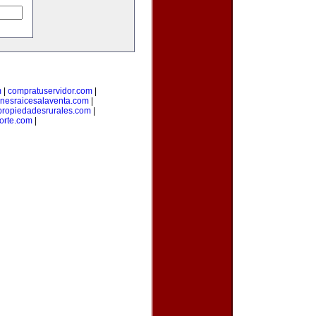
m
|
compratuservidor.com
|
enesraicesalaventa.com
|
propiedadesrurales.com
|
orte.com
|