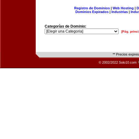
Registro de Dominios
|
Web Hosting
|
D
Dominios Expirados
|
Industrias
|
Indu
Categorías de Dominio:
[Pág. princi
** Precios expre
© 2002/2022 Solo10.com